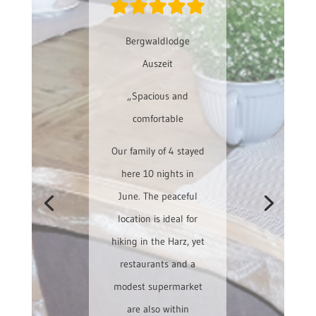
Bergwaldlodge
Auszeit
„Spacious and
Bergwaldlodge
comfortable
Weitsicht
Our family of 4 stayed
„Ein Haus zum
here 10 nights in
Abschalten und
June. The peaceful
Entspannen
location is ideal for
hiking in the Harz, yet
Unglaublich schön
restaurants and a
eingerichtetes Haus.
modest supermarket
Inventar war äußerst
are also within
zufriedenstellend, es