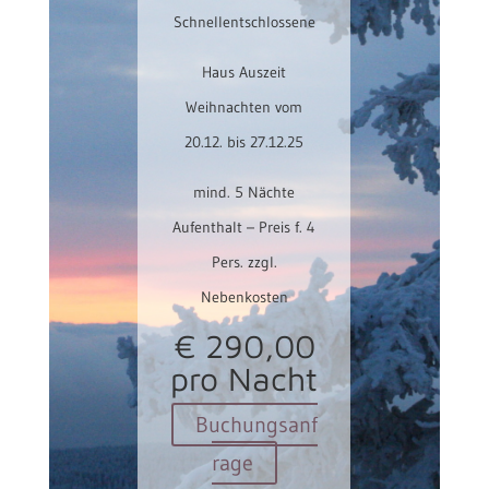
Schnellentschlossene
rentals over the years,
and this house ranks
Haus Auszeit
as one of the best.“
Weihnachten vom
20.12. bis 27.12.25
Aufenthalt: 4. Juni
2017
mind. 5 Nächte
Aufenthalt – Preis f. 4
Pers. zzgl.
Nebenkosten
€ 290,00
pro Nacht
Buchungsanf
rage